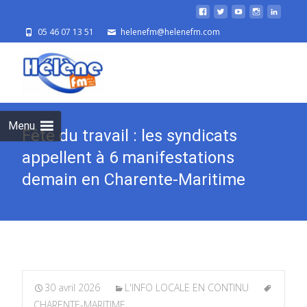
05 46 07 13 51
helenefm@helenefm.com
Skip
to
cont
Menu
Fête du travail : les syndicats
appellent à 6 manifestations
demain en Charente-Maritime
30 avril 2026
L'INFO LOCALE EN CONTINU
CHARENTE-MARITIME