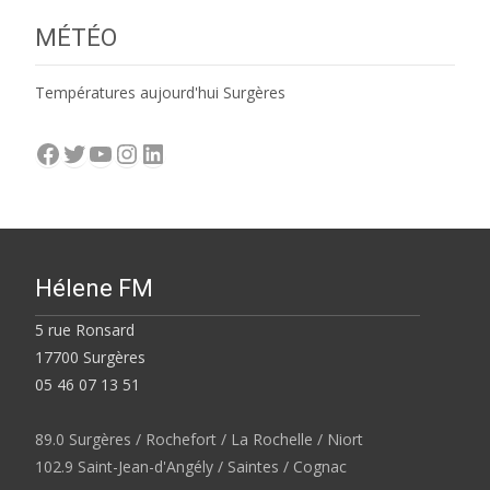
MÉTÉO
Températures aujourd'hui Surgères
Facebook
Twitter
YouTube
Instagram
LinkedIn
Hélene FM
5 rue Ronsard
17700 Surgères
05 46 07 13 51
89.0 Surgères / Rochefort / La Rochelle / Niort
102.9 Saint-Jean-d'Angély / Saintes / Cognac