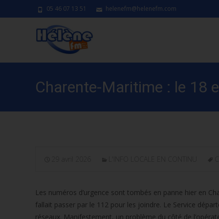
05 46 07 13 51
helenefm@helenefm.com
Charente-Maritime : le 18 
29 avril 2026
L'INFO LOCALE EN CONTINU
C
Les numéros d’urgence sont tombés en panne hier en Char
fallait passer par le 112 pour les joindre. Le Service dépar
réseaux. Manifestement, un problème du côté de l’opérateu