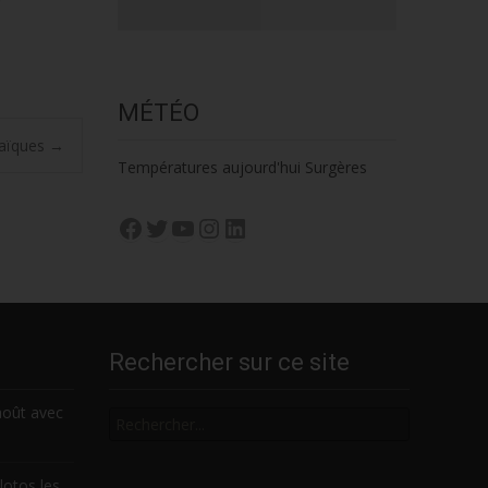
MÉTÉO
laïques
→
Températures aujourd'hui Surgères
Facebook
Twitter
YouTube
Instagram
LinkedIn
Rechercher sur ce site
Rechercher
août avec
lotos les