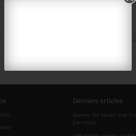
Surgères : l’église Notre-Dame reçoit le soutien des 
os
Derniers articles
NCES
Épannes : thé dansant jeudi 13 
Jean Vincent
AIRES
Saint-Jean-de-Liversay : 3 méga 