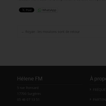
WhatsApp
Post
←
Royan : les moutons sont de retour
navigation
Hélene FM
À prop
5 rue Ronsard
FRÉQUE
17700 Surgères
05 46 07 13 51
PARTEN