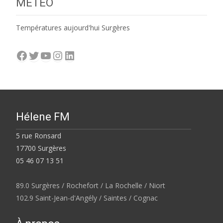
MÉTÉO
Températures aujourd'hui Surgères
Facebook
Twitter
YouTube
Instagram
LinkedIn
Hélene FM
5 rue Ronsard
17700 Surgères
05 46 07 13 51
89.0 Surgères / Rochefort / La Rochelle / Niort
102.9 Saint-Jean-d'Angély / Saintes / Cognac