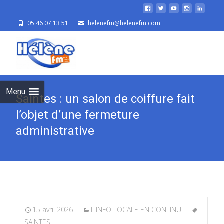
05 46 07 13 51
helenefm@helenefm.com
Skip
to
cont
Menu
Saintes : un salon de coiffure fait
l’objet d’une fermeture
administrative
15 avril 2026
L'INFO LOCALE EN CONTINU
SAINTES