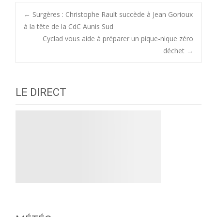
Post
←
Surgères : Christophe Rault succède à Jean Gorioux
à la tête de la CdC Aunis Sud
Cyclad vous aide à préparer un pique-nique zéro
navigation
déchet
→
LE DIRECT