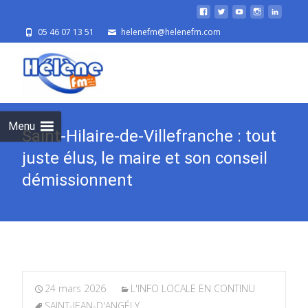
05 46 07 13 51
helenefm@helenefm.com
Skip
to
cont
Menu
Saint-Hilaire-de-Villefranche : tout
juste élus, le maire et son conseil
démissionnent
24 mars 2026
L'INFO LOCALE EN CONTINU
SAINT-JEAN-D'ANGÉLY