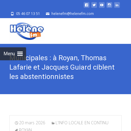
05 46 07 13 51
helenefm@helenefm.com
Skip
to
cont
Menu
Municipales : à Royan, Thomas
Lafarie et Jacques Guiard ciblent
les abstentionnistes
20 mars 2026
L'INFO LOCALE EN CONTINU
ROYAN