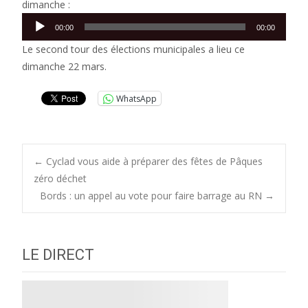
dimanche :
Lecteur
00:00
00:00
audio
Le second tour des élections municipales a lieu ce
dimanche 22 mars.
WhatsApp
Post
←
Cyclad vous aide à préparer des fêtes de Pâques
zéro déchet
Bords : un appel au vote pour faire barrage au RN
→
navigation
LE DIRECT