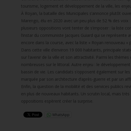
tourisme, logement et développement de la ville, les enje
À Royan, la bataille des Municipales s’annonce plutôt ouver
Marengo, élu en 2020 avec un peu plus de 52 % des voix : 
plusieurs oppositions vont tenter de s’imposer : la liste c
l’instar du communiste Jacques Guiard qui se représente a
encore dans la course, avec la liste « Royan renouveau » p
Dans cette ville d’environ 19 000 habitants, principale st
sur l’avenir de la ville et son attractivité. Parmi les thè
nombreuses sur le littoral. Autre enjeu : le développemen
bassin de vie. Les candidats s’opposent également sur les
marquée par son architecture d’après-guerre et par un aff
Enfin, la question de la mobilité et des services publics r
en plus de nouveaux habitants. Un scrutin local, mais très 
oppositions espèrent créer la surprise.
WhatsApp