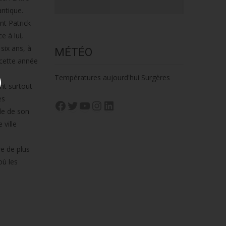
antique.
nt Patrick
 à lui,
six ans, à
MÉTÉO
 cette année
Températures aujourd'hui Surgères
ent surtout
ès
Facebook
Twitter
YouTube
Instagram
LinkedIn
le de son
 ville
re de plus
où les