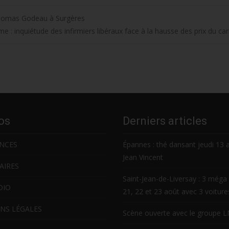
 Thomas Godeau à Surgères
e : inquiétude des infirmiers libéraux face à la hausse des prix du ca
os
Derniers articles
NCES
Épannes : thé dansant jeudi 13 
Jean Vincent
AIRES
Saint-Jean-de-Liversay : 3 méga 
DIO
21, 22 et 23 août avec 3 voitur
NS LÉGALES
Scène ouverte avec le groupe 