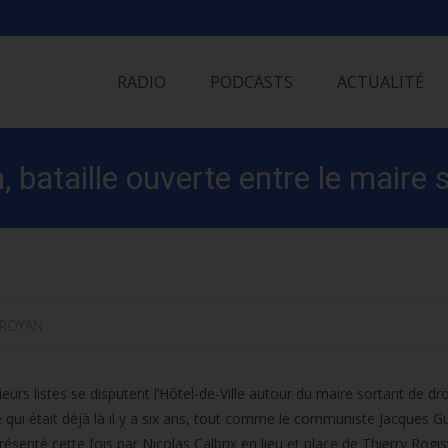
Skip
to
RADIO
PODCASTS
ACTUALITÉ
content
 bataille ouverte entre le maire s
ROYAN
eurs listes se disputent l’Hôtel-de-Ville autour du maire sortant de dro
qui était déjà là il y a six ans, tout comme le communiste Jacques Gu
enté cette fois par Nicolas Calbrix en lieu et place de Thierry Rogis