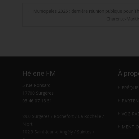
Post
←
Municipales 2026 : dernière réunion publique pour
Charente-Maritim
navigation
Hélene FM
À prop
5 rue Ronsard
FRÉQUE
17700 Surgères
05 46 07 13 51
PARTEN
VOG RA
89.0 Surgères / Rochefort / La Rochelle /
Niort
MENTIO
102.9 Saint-Jean-d'Angély / Saintes /