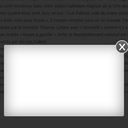
ux sont nombreux dans cette station balnéaire majeure de la côte atl
te. Quatre listes sont donc en lice. Tout d’abord, celle du maire sorta
« Avec vous pour Royan », il compte rempiler pour un 3e mandat. Face
onduite par le centriste Thomas Lafarie avec « Nouvel’R » comme il y a 
vec la liste « Royan à gauche ». Enfin, le Rassemblement national est
ortée par Nicolas Calbrix.
ation balnéaire du sud de la Charente-Maritime, les débats se concentr
mes de campagne : le logement et la place des résidences secondaires, tr
t économique et touristique, moteur essentiel pour Royan et l’ensemb
 questions d’urbanisme et la transformation du front de mer, dans une
lux touristique important chaque été.
evient régulièrement dans les débats, dans cette agglomération qui atti
observé, dans un territoire où la droite reste historiquement forte et 