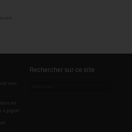
rburant
→
Rechercher sur ce site
Rechercher
août avec
lotos les
es à gagner
LMR