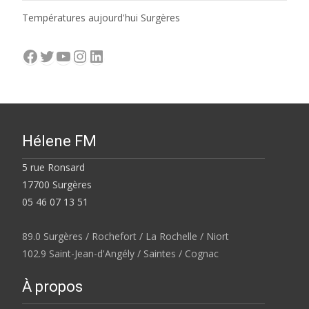
Températures aujourd'hui Surgères
Facebook
Twitter
YouTube
Instagram
LinkedIn
Hélene FM
5 rue Ronsard
17700 Surgères
05 46 07 13 51
89.0 Surgères / Rochefort / La Rochelle / Niort
102.9 Saint-Jean-d'Angély / Saintes / Cognac
À propos