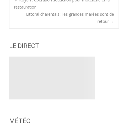
Post
restauration
Littoral charentais : les grandes marées sont de
navigation
retour
→
LE DIRECT
MÉTÉO