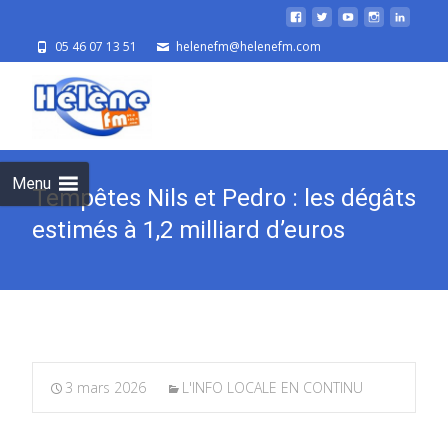
05 46 07 13 51
helenefm@helenefm.com
Skip
to
cont
Menu
Tempêtes Nils et Pedro : les dégâts
estimés à 1,2 milliard d’euros
3 mars 2026
L'INFO LOCALE EN CONTINU