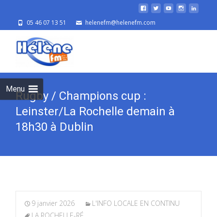
05 46 07 13 51
helenefm@helenefm.com
Skip
to
cont
Menu
Rugby / Champions cup :
Leinster/La Rochelle demain à
18h30 à Dublin
9 janvier 2026
L'INFO LOCALE EN CONTINU
LA ROCHELLE-RÉ