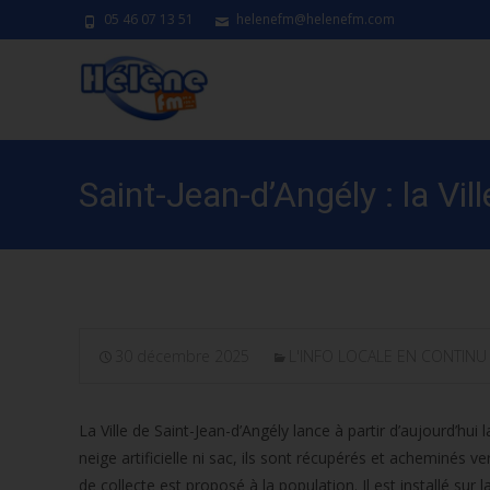
05 46 07 13 51
helenefm@helenefm.com
Saint-Jean-d’Angély : la Vil
30 décembre 2025
L'INFO LOCALE EN CONTINU
La Ville de Saint-Jean-d’Angély lance à partir d’aujourd’hu
neige artificielle ni sac, ils sont récupérés et acheminés 
de collecte est proposé à la population. Il est installé su