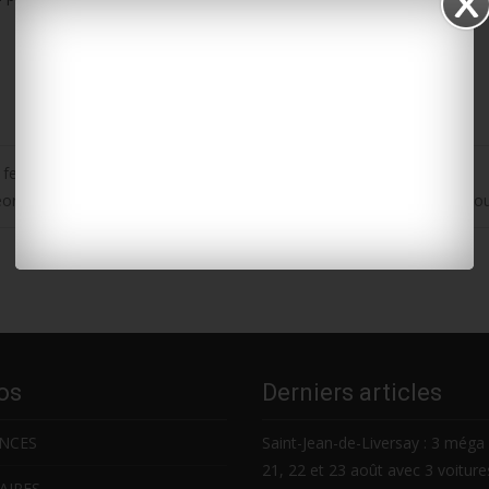
 femmes à s’engager en politique
orges-de-D. : deux bains de mer publics pour fêter le passage au No
os
Derniers articles
NCES
Saint-Jean-de-Liversay : 3 méga 
21, 22 et 23 août avec 3 voitur
AIRES