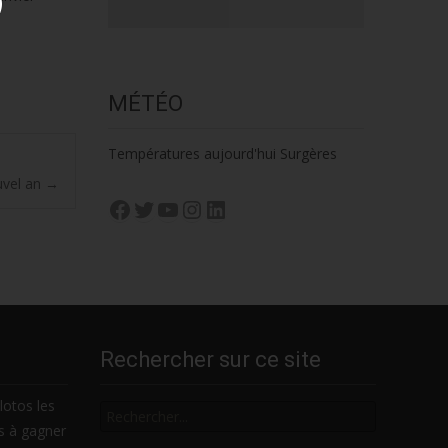
MÉTÉO
Températures aujourd'hui Surgères
uvel an
→
Facebook
Twitter
YouTube
Instagram
LinkedIn
Rechercher sur ce site
Rechercher
lotos les
es à gagner