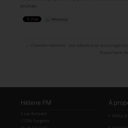
prochain.
WhatsApp
Post
←
Charente-Maritime : une tribune pour encourager les
Royan/Saint-Ge
navigation
Hélene FM
À prop
5 rue Ronsard
FRÉQUE
17700 Surgères
05 46 07 13 51
PARTEN