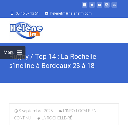
05 46 07 13 51
helenefm@helenefm.com
Skip
to
cont
Menu
Rugby / Top 14 : La Rochelle
s’incline à Bordeaux 23 à 18
8 septembre 2025
L'INFO LOCALE EN
CONTINU
LA ROCHELLE-RÉ