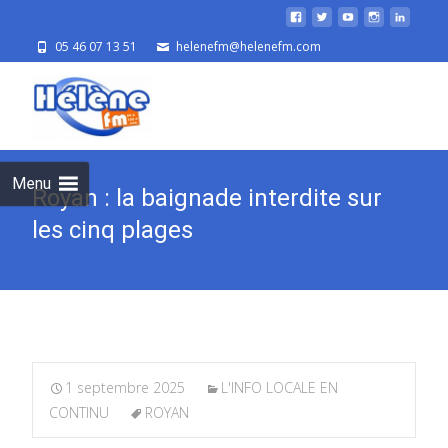
05 46 07 13 51
helenefm@helenefm.com
Skip
to
cont
Menu
Royan : la baignade interdite sur
les cinq plages
1 septembre 2025
L'INFO LOCALE EN
CONTINU
ROYAN