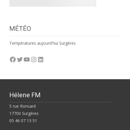
MÉTÉO
Températures aujourd'hui Surgères
Facebook
Twitter
YouTube
Instagram
LinkedIn
Hélene FM
5 rue Ronsard
17700 Surgères
05 46 07 13 51