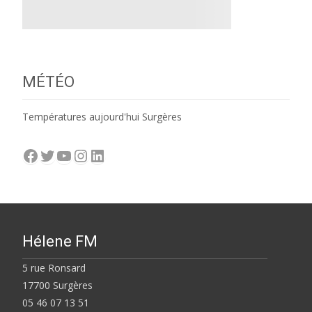
MÉTÉO
Températures aujourd'hui Surgères
Facebook
Twitter
YouTube
Instagram
LinkedIn
Hélene FM
5 rue Ronsard
17700 Surgères
05 46 07 13 51