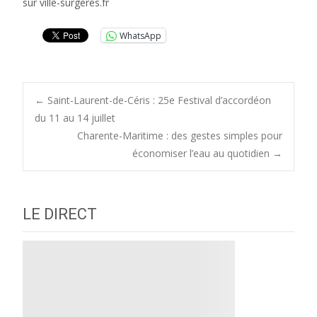
sur ville-surgeres.fr
WhatsApp
Post
←
Saint-Laurent-de-Céris : 25e Festival d’accordéon
du 11 au 14 juillet
Charente-Maritime : des gestes simples pour
navigation
économiser l’eau au quotidien
→
LE DIRECT