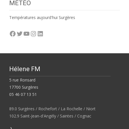
MÉTÉO
Températures aujourd'hui Surgères
Facebook
Twitter
YouTube
Instagram
LinkedIn
Hélene FM
5 rue Ronsard
17700 Surgères
05 46 07 13 51
89.0 Surgères / Rochefort / La Rochelle / Niort
102.9 Saint-Jean-d'Angély / Saintes / Cognac