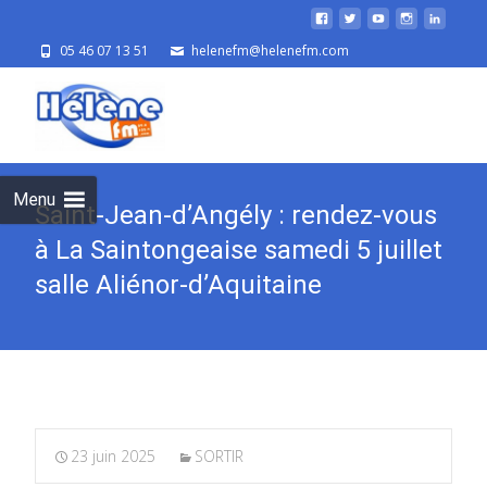
05 46 07 13 51
helenefm@helenefm.com
Skip
to
cont
Menu
Saint-Jean-d’Angély : rendez-vous
à La Saintongeaise samedi 5 juillet
salle Aliénor-d’Aquitaine
23 juin 2025
SORTIR