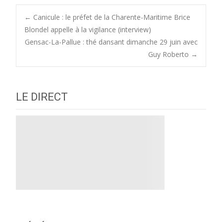
Post
←
Canicule : le préfet de la Charente-Maritime Brice
Blondel appelle à la vigilance (interview)
Gensac-La-Pallue : thé dansant dimanche 29 juin avec
navigation
Guy Roberto
→
LE DIRECT