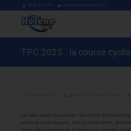
05 46 07 13 51
helenefm@helenefm.com
TPC 2025 : la course cycli
9 janvier 2025
L'INFO LOCALE EN CONTINU
Les villes-étapes du prochain Tour cycliste du Poitou-Char
partira de Sauzé-Vaussais, dans les Deux-Sèvres, directio
étape partira le lendemain de Jonzac pour rejoindre Gond