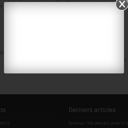
ère étape le 29 août entre La Rochefoucauld, en Charente, et Poitiers,
lle année zéro déchet
Marennes-Hiers-Brouage : des commerçantes optimistes pour les
os
Derniers articles
NCES
Épannes : thé dansant jeudi 13 