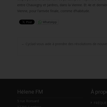
entre Chauvigny et Jardres, dans la Vienne. Et 4e et derni
Vienne, pour l’arrivée finale, comme d’habitude.
WhatsApp
Post
←
Cyclad vous aide à prendre des résolutions de nouve
navigation
Hélene FM
À prop
5 rue Ronsard
FRÉQUE
17700 Surgères