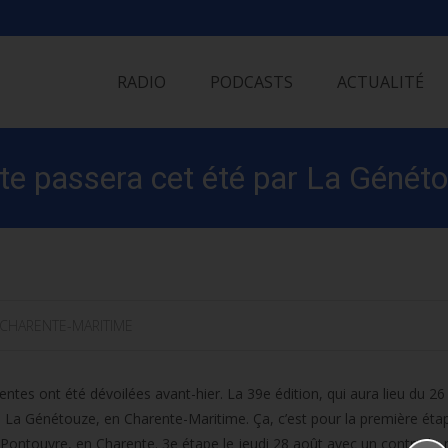
Skip
to
RADIO
PODCASTS
ACTUALITÉ
content
ste passera cet été par La Génét
CHARENTE-MARITIME
entes ont été dévoilées avant-hier. La 39e édition, qui aura lieu du 26
n La Génétouze, en Charente-Maritime. Ça, c’est pour la première éta
-Pontouvre, en Charente. 3e étape le jeudi 28 août avec un contre-la