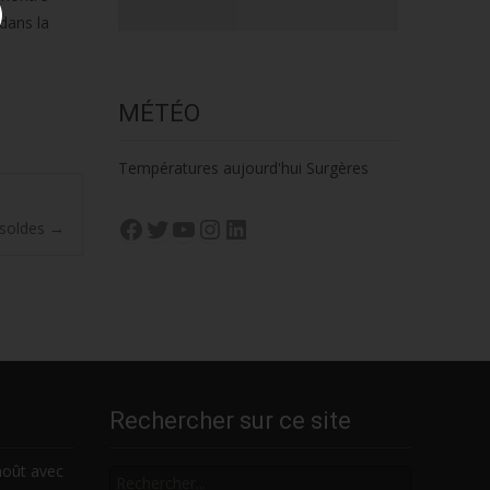
 dans la
MÉTÉO
Températures aujourd'hui Surgères
Facebook
Twitter
YouTube
Instagram
LinkedIn
 soldes
→
Rechercher sur ce site
Rechercher
août avec