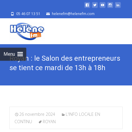
05 46 07 13 51
helenefm@helenefm.com
Skip
to
cont
Menu
Royan : le Salon des entrepreneurs
se tient ce mardi de 13h à 18h
26 novembre 2024
L'INFO LOCALE EN
CONTINU
ROYAN