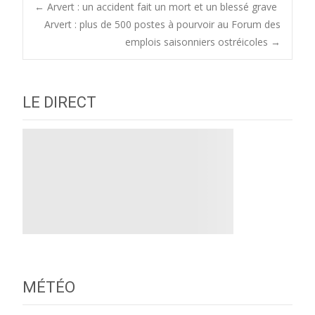
Post
←
Arvert : un accident fait un mort et un blessé grave
Arvert : plus de 500 postes à pourvoir au Forum des
emplois saisonniers ostréicoles
→
navigation
LE DIRECT
MÉTÉO