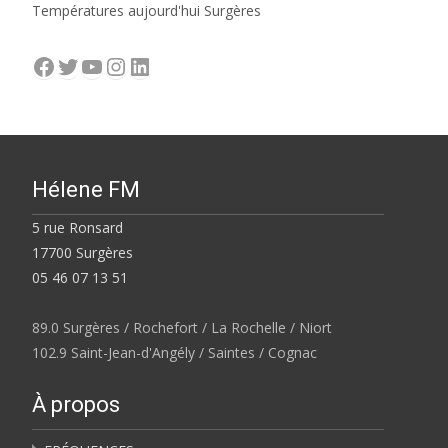
Températures aujourd'hui Surgères
Facebook
Twitter
YouTube
Instagram
LinkedIn
Hélene FM
5 rue Ronsard
17700 Surgères
05 46 07 13 51
89.0 Surgères / Rochefort / La Rochelle / Niort
102.9 Saint-Jean-d'Angély / Saintes / Cognac
À propos