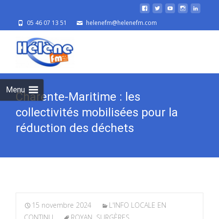
05 46 07 13 51
helenefm@helenefm.com
Skip
to
cont
Menu
Charente-Maritime : les
collectivités mobilisées pour la
réduction des déchets
15 novembre 2024
L'INFO LOCALE EN
CONTINU
ROYAN
,
SURGÈRES