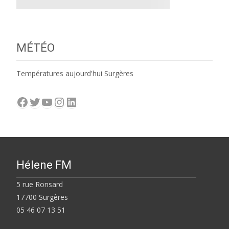
MÉTÉO
Températures aujourd'hui Surgères
Facebook
Twitter
YouTube
Instagram
LinkedIn
Hélene FM
5 rue Ronsard
17700 Surgères
05 46 07 13 51