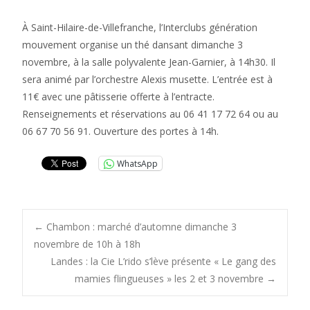
À Saint-Hilaire-de-Villefranche, l’Interclubs génération
mouvement organise un thé dansant dimanche 3
novembre, à la salle polyvalente Jean-Garnier, à 14h30. Il
sera animé par l’orchestre Alexis musette. L’entrée est à
11€ avec une pâtisserie offerte à l’entracte.
Renseignements et réservations au 06 41 17 72 64 ou au
06 67 70 56 91. Ouverture des portes à 14h.
WhatsApp
Post
←
Chambon : marché d’automne dimanche 3
novembre de 10h à 18h
Landes : la Cie L’rido s’lève présente « Le gang des
navigation
mamies flingueuses » les 2 et 3 novembre
→