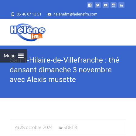
05 46 07 13 51
helenefm@helenefm.com
Skip
to
cont
Menu
Saint-Hilaire-de-Villefranche : thé
dansant dimanche 3 novembre
avec Alexis musette
28 octobre 2024
SORTIR