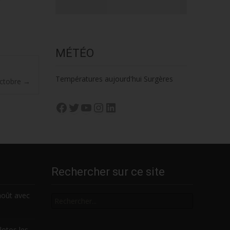
MÉTÉO
Températures aujourd'hui Surgères
 octobre
→
Facebook
Twitter
YouTube
Instagram
LinkedIn
Rechercher sur ce site
Rechercher
août avec
lotos les