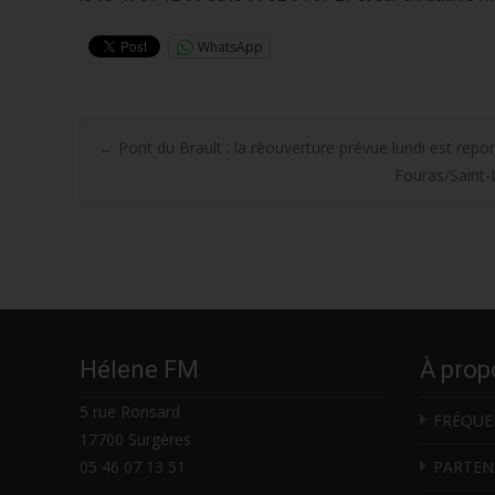
WhatsApp
Post
←
Pont du Brault : la réouverture prévue lundi est repo
Fouras/Saint-L
navigation
Hélene FM
À prop
5 rue Ronsard
FRÉQUE
17700 Surgères
05 46 07 13 51
PARTEN