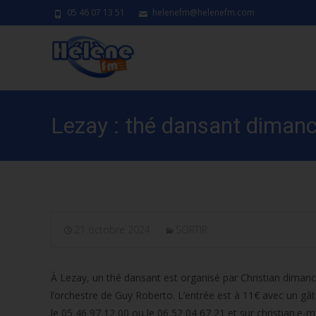
05 46 07 13 51
helenefm@helenefm.com
Lezay : thé dansant diman
21 octobre 2024
SORTIR
À Lezay, un thé dansant est organisé par Christian dimanch
l’orchestre de Guy Roberto. L’entrée est à 11€ avec un gâ
le 05 46 97 12 00 ou le 06 52 04 67 21 et sur christian.e-