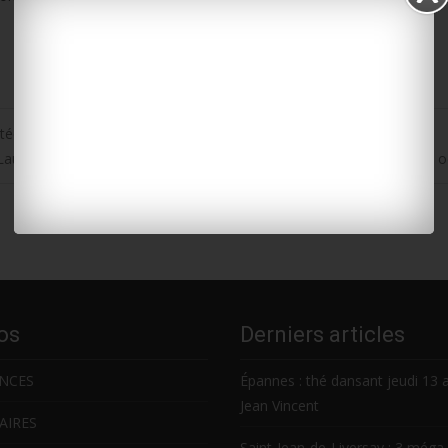
rtée à mercredi
aurent-de-la-Prée : portes ouvertes d’ateliers d’artistes les 26 et 27
os
Derniers articles
NCES
Épannes : thé dansant jeudi 13 
Jean Vincent
AIRES
Saint-Jean-de-Liversay : 3 méga 