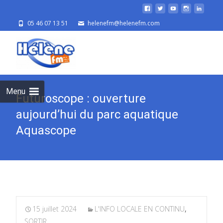
05 46 07 13 51
helenefm@helenefm.com
Skip
to
cont
Menu
Futuroscope : ouverture
aujourd’hui du parc aquatique
Aquascope
15 juillet 2024
L'INFO LOCALE EN CONTINU
,
SORTIR