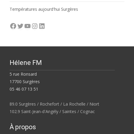
Températures aujourd'hui Surgères
Facebook
Twitter
YouTube
Instagram
LinkedIn
Hélene FM
5 rue Ronsard
17700 Surgères
05 46 07 13 51
89.0 Surgères / Rochefort / La Rochelle / Niort
102.9 Saint-Jean-d'Angély / Saintes / Cognac
À propos