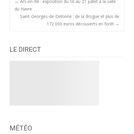
Post
←
Ars-en-Ré : exposition du 16 au 21 juillet à la salle
du Havre
Saint-Georges-de-Didonne : de la drogue et plus de
navigation
172 000 euros découverts en forêt
→
LE DIRECT
MÉTÉO