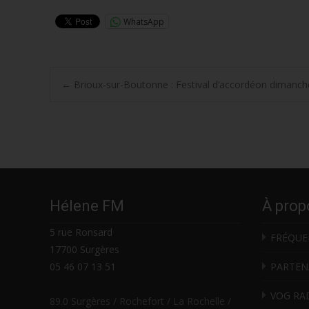
WhatsApp
Post
←
Brioux-sur-Boutonne : Festival d’accordéon dimanche 
navigation
Hélene FM
À prop
5 rue Ronsard
FRÉQUE
17700 Surgères
05 46 07 13 51
PARTEN
VOG RA
89.0 Surgères / Rochefort / La Rochelle /