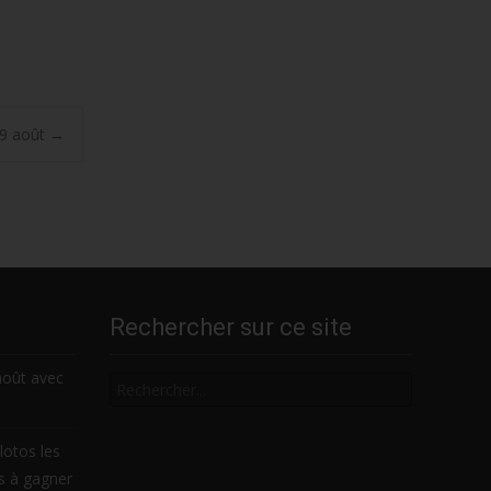
t 9 août
→
Rechercher sur ce site
Rechercher
août avec
lotos les
es à gagner