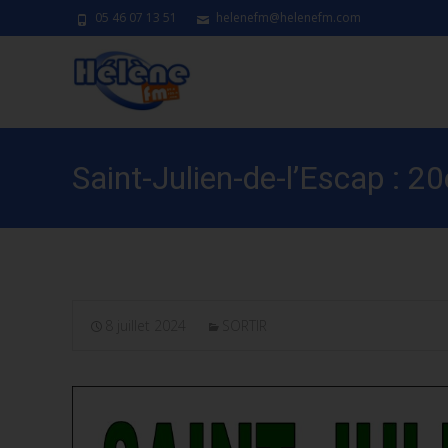
05 46 07 13 51
helenefm@helenefm.com
Saint-Julien-de-l’Escap : 2
8 juillet 2024
SORTIR