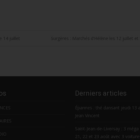
14 juillet
Surgères : Marchés d’Hélène les 12 juillet e
os
Derniers articles
NCES
Épannes : thé dansant jeudi 13 
Jean Vincent
AIRES
Saint-Jean-de-Liversay : 3 méga 
DIO
21, 22 et 23 août avec 3 voitur