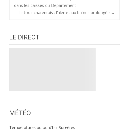
Post
dans les caisses du Département
Littoral charentais : l’alerte aux baïnes prolongée
→
navigation
LE DIRECT
MÉTÉO
Températures aujourd'hui Surgères