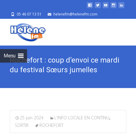
05 46 07 13 51
helenefm@helenefm.com
Skip
to
cont
Menu
Rochefort : coup d’envoi ce mardi
du festival Sœurs jumelles
25 juin 2024
L'INFO LOCALE EN CONTINU
,
SORTIR
ROCHEFORT