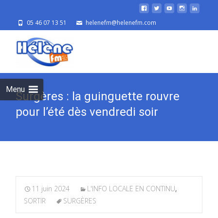
05 46 07 13 51
helenefm@helenefm.com
Skip
to
cont
Menu
Surgères : la guinguette rouvre
pour l’été dès vendredi soir
11 juin 2024
L'INFO LOCALE EN CONTINU
,
SORTIR
SURGÈRES