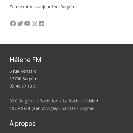
Températures aujourd'hui Surgères
Facebook
Twitter
YouTube
Instagram
LinkedIn
Hélene FM
5 rue Ronsard
17700 Surgères
05 46 07 13 51
89.0 Surgères / Rochefort / La Rochelle / Niort
102.9 Saint-Jean-d'Angély / Saintes / Cognac
À propos