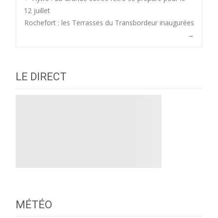
Post
12 juillet
Rochefort : les Terrasses du Transbordeur inaugurées
navigation
→
LE DIRECT
MÉTÉO