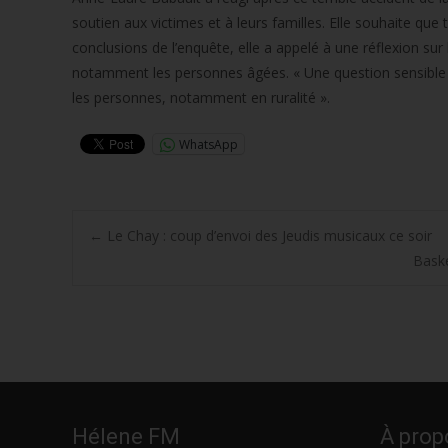
soutien aux victimes et à leurs familles. Elle souhaite que
conclusions de l’enquête, elle a appelé à une réflexion sur l
notamment les personnes âgées. « Une question sensible qui 
les personnes, notamment en ruralité ».
WhatsApp
Post
←
Le Chay : coup d’envoi des Jeudis musicaux ce soir
Baske
navigation
Hélene FM
À prop