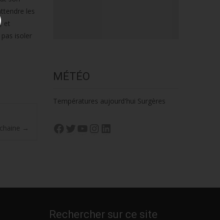
attendre les
, et
 pas isoler
MÉTÉO
Températures aujourd'hui Surgères
Facebook
Twitter
YouTube
Instagram
LinkedIn
ochaine
→
Rechercher sur ce site