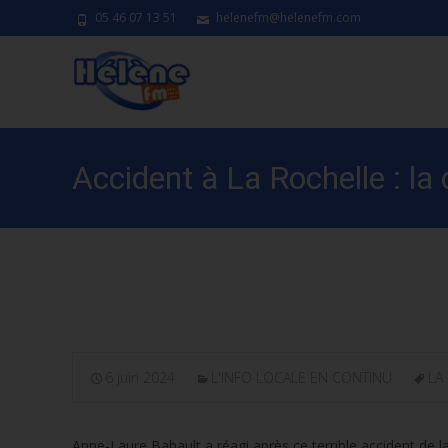
05 46 07 13 51
helenefm@helenefm.com
Accident à La Rochelle : la
conduite
6 juin 2024
L'INFO LOCALE EN CONTINU
LA
Anne-Laure Babault a réagi après ce terrible accident de l