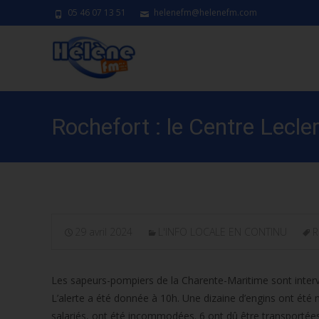
05 46 07 13 51
helenefm@helenefm.com
Rochefort : le Centre Lecle
29 avril 2024
L'INFO LOCALE EN CONTINU
R
Les sapeurs-pompiers de la Charente-Maritime sont interv
L’alerte a été donnée à 10h. Une dizaine d’engins ont été 
salariés, ont été incommodées. 6 ont dû être transportées