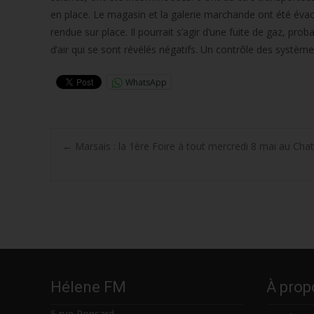
en place. Le magasin et la galerie marchande ont été évac
rendue sur place. Il pourrait s’agir d’une fuite de gaz,
d’air qui se sont révélés négatifs. Un contrôle des système
WhatsApp
Post
←
Marsais : la 1ère Foire à tout mercredi 8 mai au Chat
navigation
Hélene FM
À prop
5 rue Ronsard