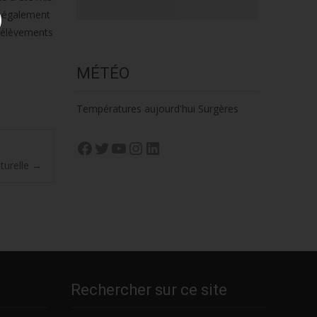
t également
prélèvements
MÉTÉO
Températures aujourd'hui Surgères
Facebook
Twitter
YouTube
Instagram
LinkedIn
turelle
→
Rechercher sur ce site
Rechercher