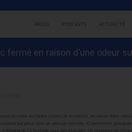
Skip
to
RADIO
PODCASTS
ACTUALITÉ
content
rc fermé en raison d’une odeur s
OCHEFORT
enus ce matin au Centre Leclerc de Rochefort, en raison d’une odeur
mobilisés sur place dont un véhicule infirmier. 42 personnes, principa
 à l’hôpital de La Rochelle pour des examens. Un périmètre de sécuri