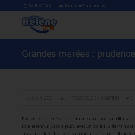
05 46 07 13 51
helenefm@helenefm.com
Grandes marées : prudence e
8 avril 2024
L'INFO LOCALE EN CONTINU
CH
Prudence en ce début de semaine aux abords du littoral ch
sont attendus jusqu’à jeudi, avec un pic à 113 demain soir
la vigilance lors des sorties en mer et sur la côte. Il fau