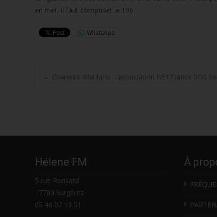
en mer, il faut composer le 196.
WhatsApp
Post
←
Charente-Maritime : l’association NE17 lance SOS Se
navigation
Hélene FM
À prop
5 rue Ronsard
FRÉQUE
17700 Surgères
05 46 07 13 51
PARTEN