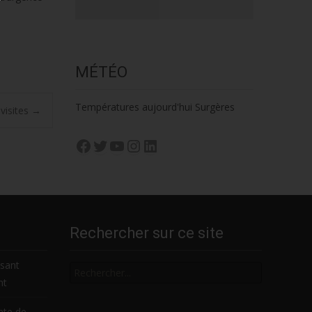
MÉTÉO
Températures aujourd'hui Surgères
 visites
→
Facebook
Twitter
YouTube
Instagram
LinkedIn
Rechercher sur ce site
Rechercher
nsant
nt
nte de