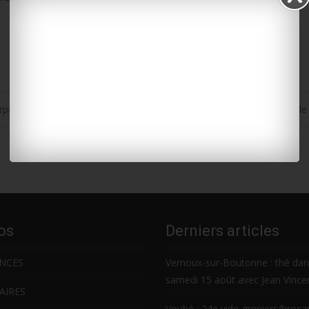
rpents 17
Rochefort : l’Arsenal des mers étoffe son offre de
os
Derniers articles
NCES
Vernoux-sur-Boutonne : thé da
samedi 15 août avec Jean Vince
AIRES
Vouhé : 24e vide-greniers/broca