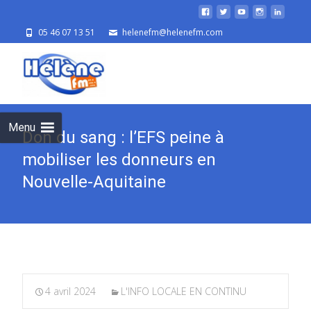
05 46 07 13 51
helenefm@helenefm.com
Skip
to
cont
Menu
Don du sang : l’EFS peine à
mobiliser les donneurs en
Nouvelle-Aquitaine
4 avril 2024
L'INFO LOCALE EN CONTINU