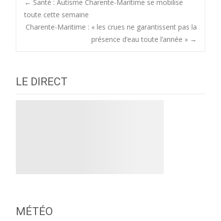
Post
←
Santé : Autisme Charente-Maritime se mobilise
toute cette semaine
Charente-Maritime : « les crues ne garantissent pas la
navigation
présence d’eau toute l’année »
→
LE DIRECT
MÉTÉO