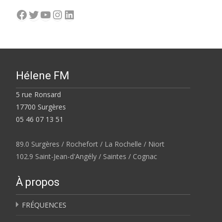
Facebook
Twitter
YouTube
Instagram
LinkedIn
Hélene FM
5 rue Ronsard
17700 Surgères
05 46 07 13 51
89.0 Surgères / Rochefort / La Rochelle / Niort
102.9 Saint-Jean-d'Angély / Saintes / Cognac
À propos
FRÉQUENCES