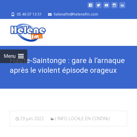
05 46 07 13 51
helenefm@helenefm.com
Skip
to
cont
Menu
Haute-Saintonge : gare à l’arnaque
après le violent épisode orageux
29 juin 2022
L'INFO LOCALE EN CONTINU