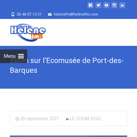
05 46 07 13 51
helenefm@helenefm.com
Skip
to
cont
Menu
Zoom sur l’Ecomusée de Port-des-
Barques
28 septembre 2021
LE ZOOM ASSO