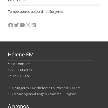
Températures aujourd'hui Surgères
Facebook
Twitter
YouTube
Instagram
LinkedIn
Hélene FM
5 rue Ronsard
17700 Surgères
05 46 07 13 51
89.0 Surgères / Rochefort / La Rochelle / Niort
102.9 Saint-Jean-d'Angély / Saintes / Cognac
À propos