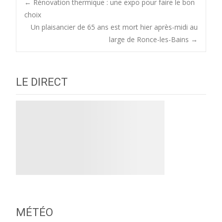
Post
←
Rénovation thermique : une expo pour faire le bon
choix
Un plaisancier de 65 ans est mort hier après-midi au
navigation
large de Ronce-les-Bains
→
LE DIRECT
MÉTÉO