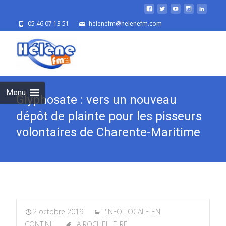
05 46 07 13 51
helenefm@helenefm.com
Skip
to
cont
Menu
Glyphosate : vers un nouveau
dépôt de plainte pour les pisseurs
volontaires de Charente-Maritime
2 octobre 2019
L'INFO LOCALE EN
CONTINU
LA ROCHELLE-RÉ