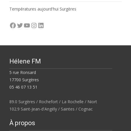
Températures aujourd'hui Surgères
Facebook
Twitter
YouTube
Instagram
LinkedIn
Hélene FM
5 rue Ronsard
17700 Surgères
05 46 07 13 51
89.0 Surgères / Rochefort / La Rochelle / Niort
102.9 Saint-Jean-d'Angély / Saintes / Cognac
À propos