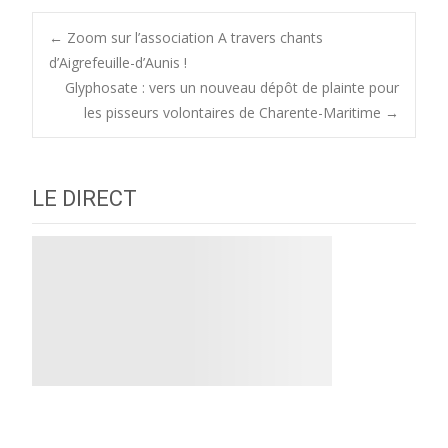
Post
←
Zoom sur l’association A travers chants
d’Aigrefeuille-d’Aunis !
Glyphosate : vers un nouveau dépôt de plainte pour
navigation
les pisseurs volontaires de Charente-Maritime
→
LE DIRECT