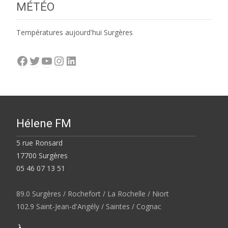
MÉTÉO
Températures aujourd'hui Surgères
Facebook
Twitter
YouTube
Instagram
LinkedIn
Hélene FM
5 rue Ronsard
17700 Surgères
05 46 07 13 51
89.0 Surgères / Rochefort / La Rochelle / Niort
102.9 Saint-Jean-d'Angély / Saintes / Cognac