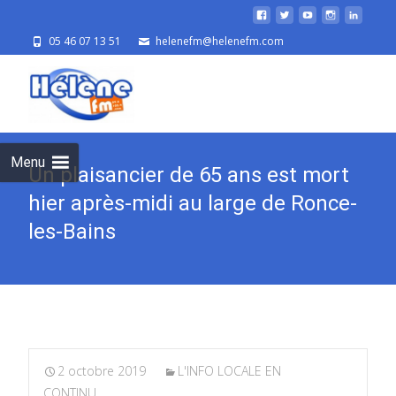
05 46 07 13 51
helenefm@helenefm.com
Skip
to
cont
Menu
Un plaisancier de 65 ans est mort
hier après-midi au large de Ronce-
les-Bains
2 octobre 2019
L'INFO LOCALE EN
CONTINU