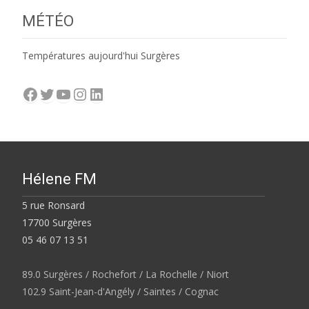
MÉTÉO
Températures aujourd'hui Surgères
Facebook
Twitter
YouTube
Instagram
LinkedIn
Hélene FM
5 rue Ronsard
17700 Surgères
05 46 07 13 51
89.0 Surgères / Rochefort / La Rochelle / Niort
102.9 Saint-Jean-d'Angély / Saintes / Cognac