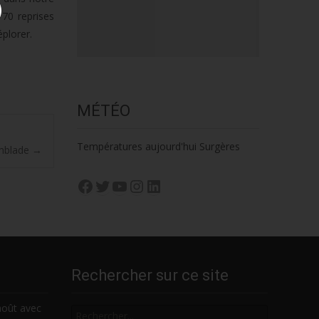
70 reprises
plorer.
MÉTÉO
Températures aujourd'hui Surgères
emblade
→
Facebook
Twitter
YouTube
Instagram
LinkedIn
Rechercher sur ce site
Rechercher
août avec