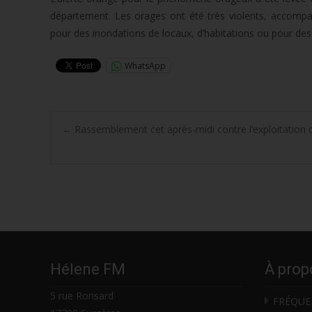
département. Les orages ont été très violents, accompa
pour des inondations de locaux, d’habitations ou pour des
WhatsApp
Post
←
Rassemblement cet après-midi contre l’exploitation d
navigation
Hélene FM
À prop
5 rue Ronsard
FRÉQUE