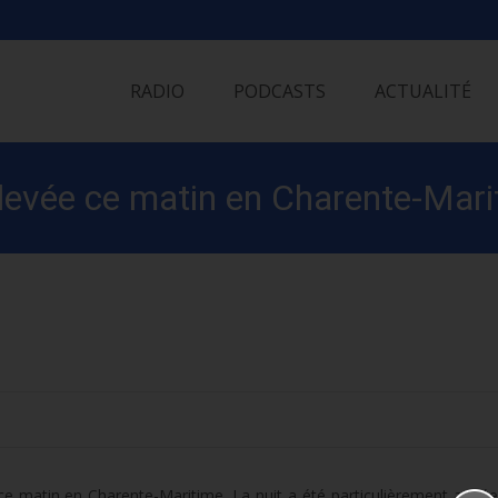
Skip
to
RADIO
PODCASTS
ACTUALITÉ
content
 levée ce matin en Charente-Marit
e matin en Charente-Maritime. La nuit a été particulièrement agité