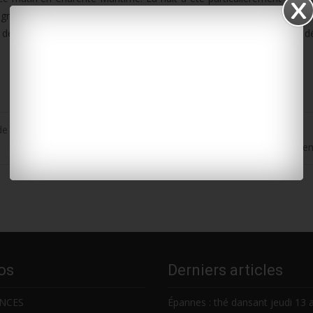
gnés de rafales de vent à 90km/h. Les pompiers sont intervenus à 
 départs de feu suite aux impacts de foudre. Aucune victime n’est à dé
e filières d’huîtres et de moules en eau profonde au large d’Oléron
Le coup d’envoi cet après-midi du Supercross de La Tr
os
Derniers articles
NCES
Épannes : thé dansant jeudi 13 