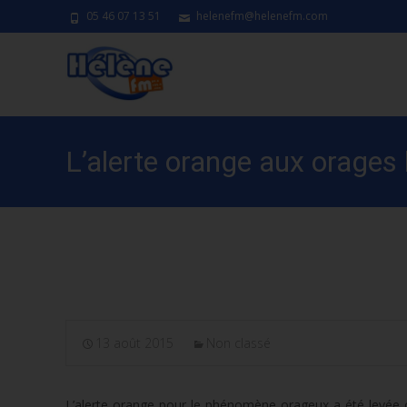
05 46 07 13 51
helenefm@helenefm.com
L’alerte orange aux orages
pompiers
13 août 2015
Non classé
L’alerte orange pour le phénomène orageux a été levée c