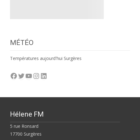
MÉTÉO
Températures aujourd'hui Surgères
Facebook
Twitter
YouTube
Instagram
LinkedIn
Hélene FM
5 rue Ronsard
17700 Surgères