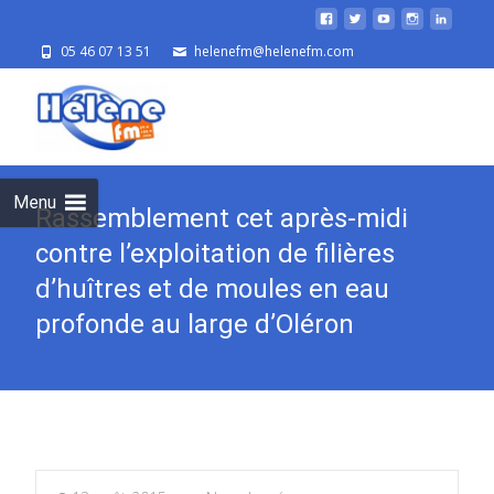
05 46 07 13 51
helenefm@helenefm.com
Skip
to
cont
Menu
Rassemblement cet après-midi
contre l’exploitation de filières
d’huîtres et de moules en eau
profonde au large d’Oléron