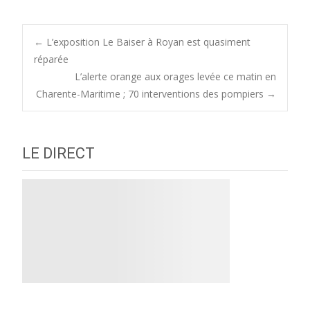
Post
←
L’exposition Le Baiser à Royan est quasiment
réparée
L’alerte orange aux orages levée ce matin en
navigation
Charente-Maritime ; 70 interventions des pompiers
→
LE DIRECT