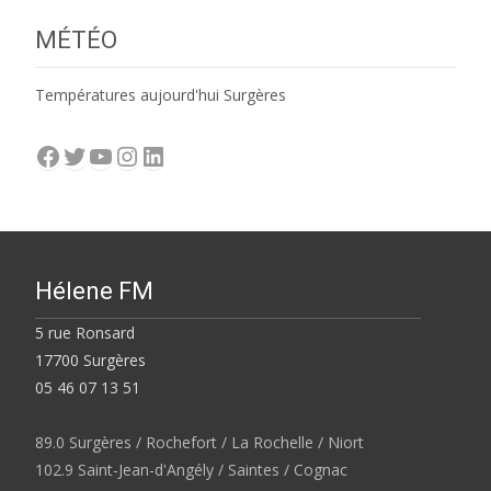
MÉTÉO
Températures aujourd'hui Surgères
Facebook
Twitter
YouTube
Instagram
LinkedIn
Hélene FM
5 rue Ronsard
17700 Surgères
05 46 07 13 51
89.0 Surgères / Rochefort / La Rochelle / Niort
102.9 Saint-Jean-d'Angély / Saintes / Cognac