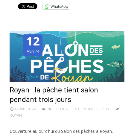
WhatsApp
12
Avr/24
Royan : la pêche tient salon
pendant trois jours
12 avril 2024
L'INFO LOCALE EN CONTINU
,
SORTIR
ROYAN
L’ouverture aujourd’hui du Salon des pêches à Royan.