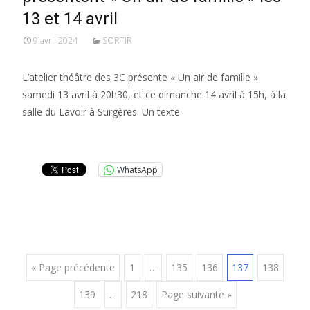
13 et 14 avril
9 avril 2024
SORTIR
L’atelier théâtre des 3C présente « Un air de famille »
samedi 13 avril à 20h30, et ce dimanche 14 avril à 15h, à la
salle du Lavoir à Surgères. Un texte
Lire la suite…
WhatsApp
Posts
« Page précédente
1
…
135
136
137
138
139
…
218
Page suivante »