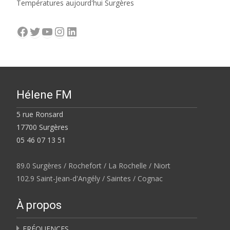
Températures aujourd'hui Surgères
Facebook
Twitter
YouTube
Instagram
LinkedIn
Hélene FM
5 rue Ronsard
17700 Surgères
05 46 07 13 51
89.0 Surgères / Rochefort / La Rochelle / Niort
102.9 Saint-Jean-d'Angély / Saintes / Cognac
À propos
FRÉQUENCES