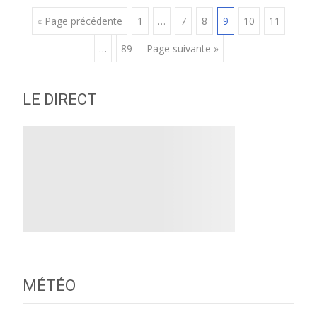
Posts
« Page précédente
1
…
7
8
9
10
11
…
89
Page suivante »
navigation
LE DIRECT
MÉTÉO