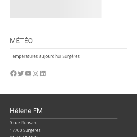
MÉTÉO
Températures aujourd'hui Surgères
Facebook
Twitter
YouTube
Instagram
LinkedIn
Hélene FM
5 rue Ronsard
17700 Surgères