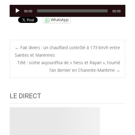
Lecteur
00:00
00:00
audio
WhatsApp
Post
←
Fait divers : un chauffard contrôlé à 173 km/h entre
Saintes et Marennes
Télé : sortie aujourd’hui de « Ness et Rayan », tourné
navigation
l’an dernier en Charente-Maritime
→
LE DIRECT