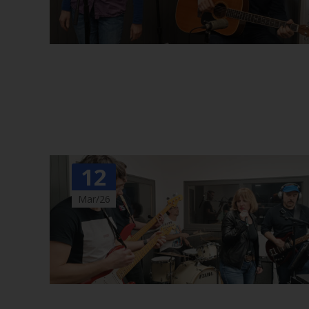
12
Mar/26