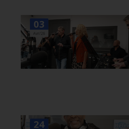
03
Avr/26
24