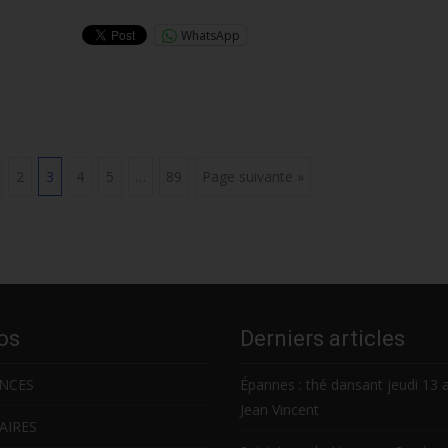
WhatsApp
2
3
4
5
…
89
Page suivante »
os
Derniers articles
NCES
Épannes : thé dansant jeudi 13 
Jean Vincent
AIRES