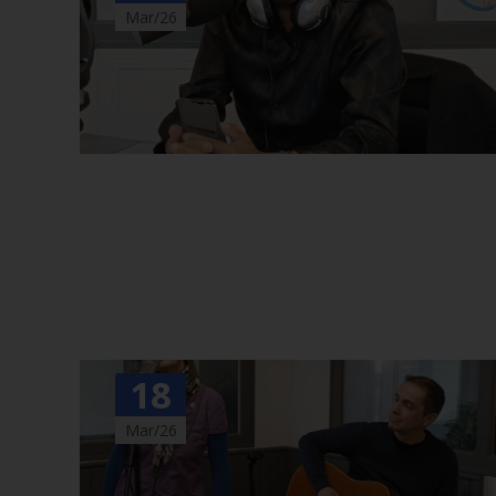
Mar/26
18
Mar/26