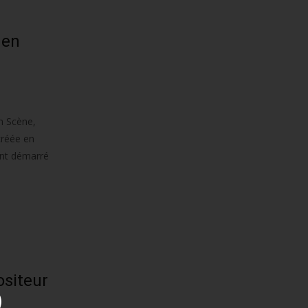
 en
n Scène,
créée en
ment démarré
ositeur