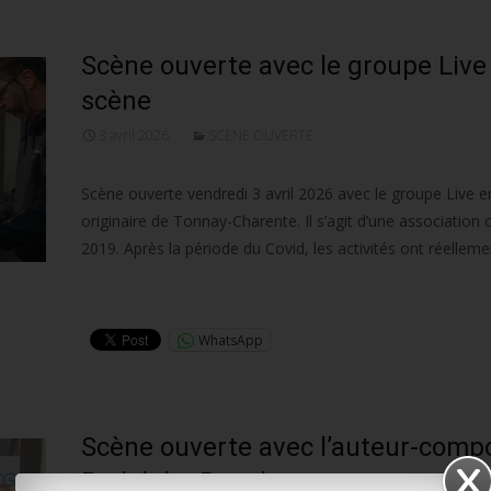
Scène ouverte avec le groupe Live
scène
3 avril 2026
SCÈNE OUVERTE
Scène ouverte vendredi 3 avril 2026 avec le groupe Live e
originaire de Tonnay-Charente. Il s’agit d’une association 
2019. Après la période du Covid, les activités ont réelle
Lire la suite…
WhatsApp
Scène ouverte avec l’auteur-comp
Rodolphe Ronel