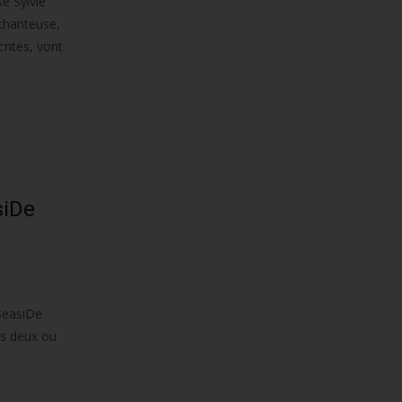
e Sylvie
 chanteuse,
rites, vont
siDe
SeasiDe
ns deux ou