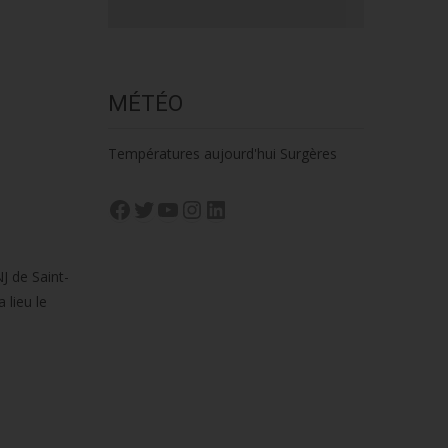
MÉTÉO
Températures aujourd'hui Surgères
J
Facebook
Twitter
YouTube
Instagram
LinkedIn
J de Saint-
 lieu le