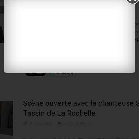
24 mars 2026
SCÈNE OUVERTE
Scène ouverte vendredi 27 mars 2026 avec Rodolphe Rone
compositeur originaire de Guadeloupe et installé à Surgèr
2023. Il présentera son travail d’écriture musicale assisté 
l’Intelligence Artificielle. Ancien danseur de
Lire la suite…
WhatsApp
Scène ouverte avec la chanteuse S
Tassin de La Rochelle
18 mars 2026
SCÈNE OUVERTE