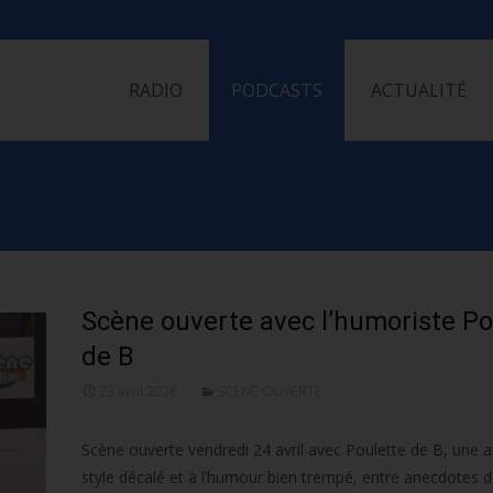
Skip
to
RADIO
PODCASTS
ACTUALITÉ
content
Scène ouverte avec l’humoriste Po
de B
23 avril 2026
SCÈNE OUVERTE
Scène ouverte vendredi 24 avril avec Poulette de B, une a
style décalé et à l’humour bien trempé, entre anecdotes 