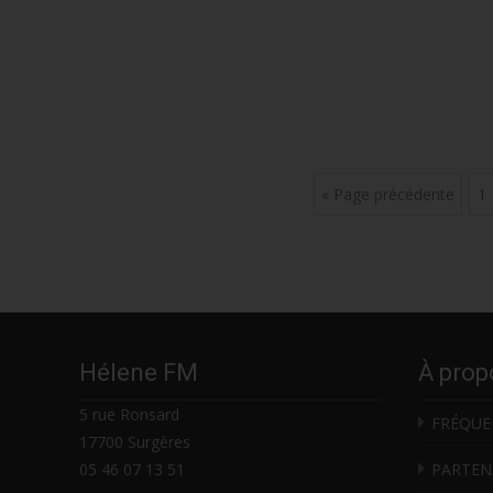
Posts
« Page précédente
1
navigation
Hélene FM
À prop
5 rue Ronsard
FRÉQUE
17700 Surgères
05 46 07 13 51
PARTEN