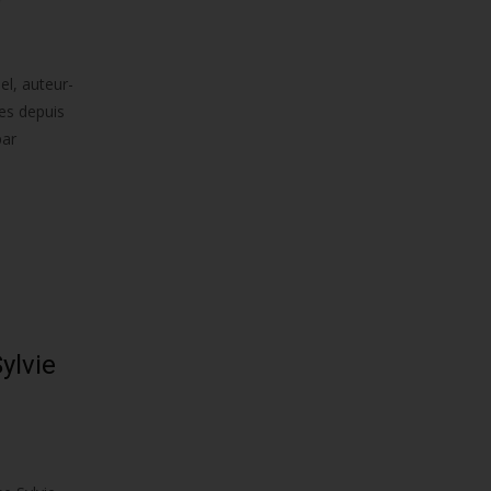
l, auteur-
es depuis
par
ylvie