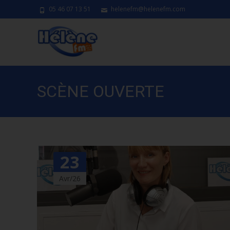
05 46 07 13 51
helenefm@helenefm.com
SCÈNE OUVERTE
23
Avr/26