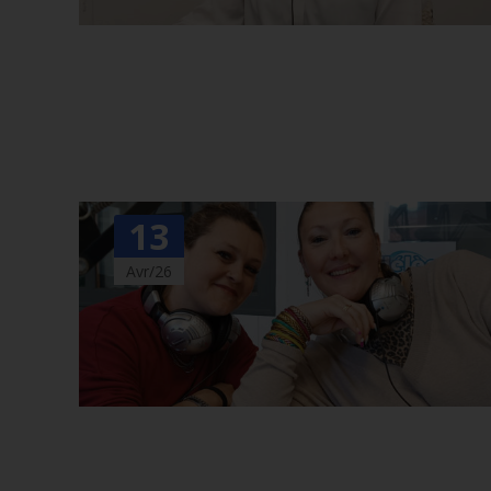
13
Avr/26