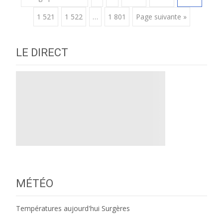
Posts
1 521
1 522
…
1 801
Page suivante »
navigation
LE DIRECT
MÉTÉO
Températures aujourd'hui Surgères