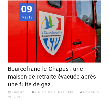
09
Mai/18
Bourcefranc-le-Chapus : une
maison de retraite évacuée après
une fuite de gaz
9 mai 2018
L'INFO LOCALE EN CONTINU
MARENNES-
OLÉRON