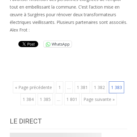
tout en embellissant la commune. C’est l’action mise en
œuvre à Surgères pour rénover deux transformateurs
électriques vieillissants. Plusieurs partenaires sont associés.
Alex Frot :
WhatsApp
Posts
« Page précédente
1
…
1 381
1 382
1 383
1 384
1 385
…
1 801
Page suivante »
navigation
LE DIRECT