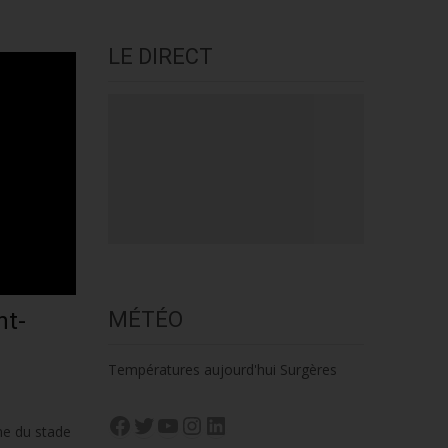
LE DIRECT
MÉTÉO
nt-
Températures aujourd'hui Surgères
Facebook
Twitter
YouTube
Instagram
LinkedIn
ne du stade