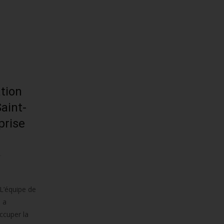
tion
aint-
prise
-
 L’équipe de
 a
ccuper la