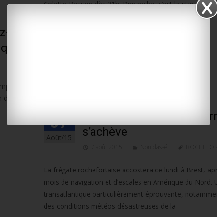
Colette-Besson dès 21h. Dimanche, c’est la star des a
Pokora qui lui succèdera sur cette
z-
Lire la suite…
ique
WhatsApp
compagné
n destiné
Le voyage retour de l’He
07
s’achève
Août/15
7 août 2015
Non classé
ROCHEFO
La frégate rochefortaise accostera ce lundi à Brest, ap
mois de navigation et d’escales en Amérique du Nord. 
transatlantique particulièrement éprouvante, notamme
des conditions météos désastreuses de la