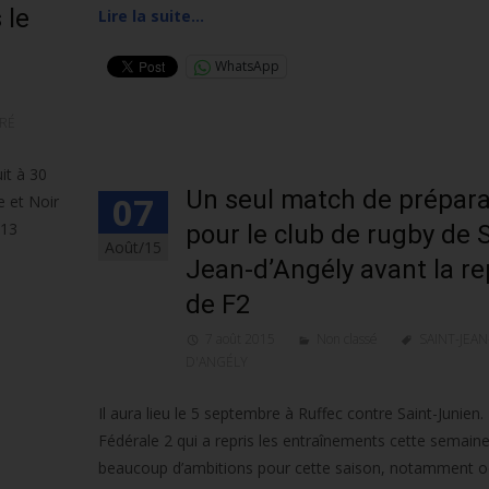
 le
Lire la suite…
WhatsApp
-RÉ
it à 30
Un seul match de prépara
07
e et Noir
 13
pour le club de rugby de S
Août/15
Jean-d’Angély avant la re
de F2
7 août 2015
Non classé
SAINT-JEAN
D'ANGÉLY
Il aura lieu le 5 septembre à Ruffec contre Saint-Junien.
Fédérale 2 qui a repris les entraînements cette semaine
beaucoup d’ambitions pour cette saison, notamment o