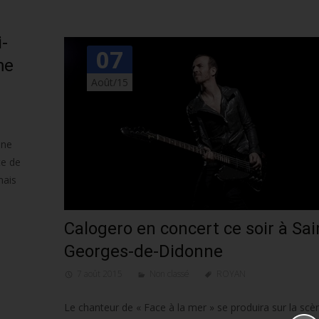
i-
07
me
Août/15
ane
te de
mais
Calogero en concert ce soir à Sai
Georges-de-Didonne
7 août 2015
Non classé
ROYAN
Le chanteur de « Face à la mer » se produira sur la scè