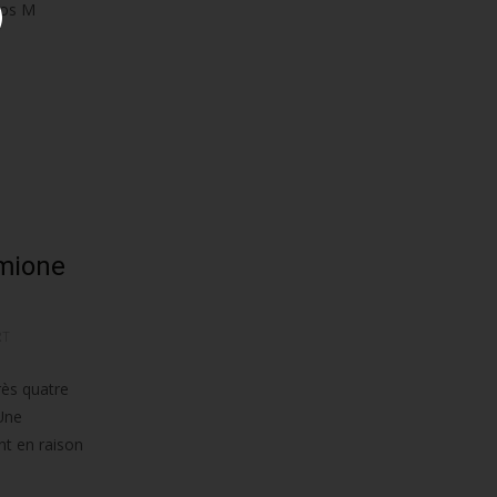
dos M
rmione
RT
rès quatre
Une
nt en raison