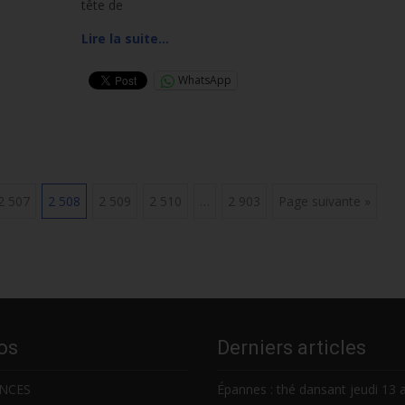
tête de
Lire la suite…
WhatsApp
2 507
2 508
2 509
2 510
…
2 903
Page suivante »
os
Derniers articles
NCES
Épannes : thé dansant jeudi 13 