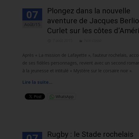
Plongez dans la nouvelle
07
aventure de Jacques Berlio
Août/15
Curlet sur les côtes d’Amér
7 août 2015
Non classé
Après « La mission de Lafayette », l’auteur rochelais, ac
de ses fidèles personnages, revient avec un second roma
à la jeunesse et intitulé « Mystère sur le corsaire noir ».
Lire la suite…
WhatsApp
Rugby : le Stade rochelais
07