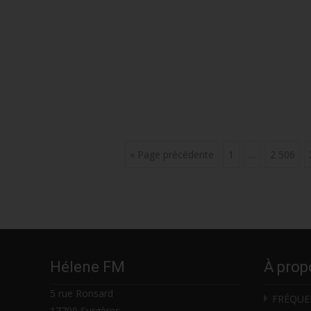
Posts
« Page précédente
1
…
2 506
navigation
Hélene FM
À prop
5 rue Ronsard
FRÉQUE
17700 Surgères