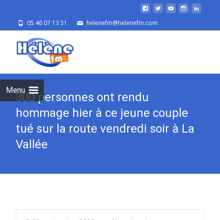
05 46 07 13 51
helenefm@helenefm.com
Skip
to
cont
Menu
300 personnes ont rendu
hommage hier à ce jeune couple
tué sur la route vendredi soir à La
Vallée