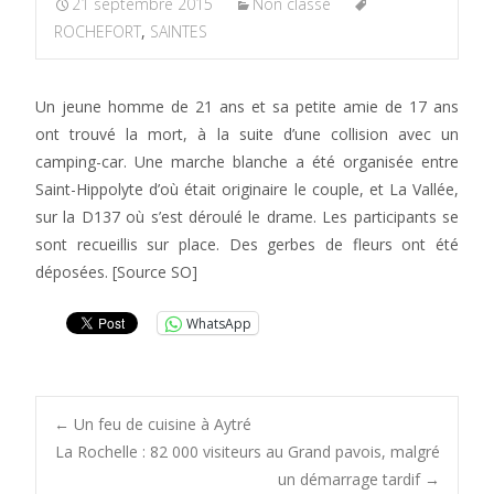
21 septembre 2015
Non classé
ROCHEFORT
,
SAINTES
Un jeune homme de 21 ans et sa petite amie de 17 ans
ont trouvé la mort, à la suite d’une collision avec un
camping-car. Une marche blanche a été organisée entre
Saint-Hippolyte d’où était originaire le couple, et La Vallée,
sur la D137 où s’est déroulé le drame. Les participants se
sont recueillis sur place. Des gerbes de fleurs ont été
déposées. [Source SO]
WhatsApp
Post
←
Un feu de cuisine à Aytré
La Rochelle : 82 000 visiteurs au Grand pavois, malgré
un démarrage tardif
→