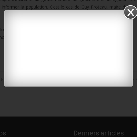
r informer la population. C’est le cas de Guy Proteau, maire de Bou
uploads/2015/09/proteau-manif-amf1.mp3]
ncé une manœuvre politique de la droite.
 Régionales
Un feu de cuisine 
os
Derniers articles