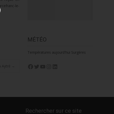
rcefranc-le-
MÉTÉO
Températures aujourd'hui Surgères
Facebook
Twitter
YouTube
Instagram
LinkedIn
à Aytré
→
Rechercher sur ce site