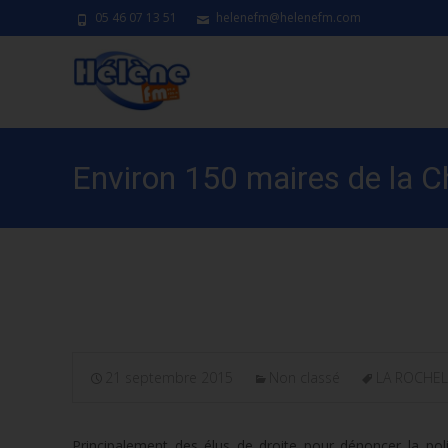
05 46 07 13 51
helenefm@helenefm.com
Environ 150 maires de la C
Rochelle contre la baisse de
21 septembre 2015
Non classé
LA ROCHEL
Principalement des élus de droite pour dénoncer la po