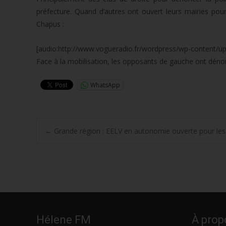
préfecture. Quand d’autres ont ouvert leurs mairies pou
Chapus :
[audio:http://www.vogueradio.fr/wordpress/wp-content/
Face à la mobilisation, les opposants de gauche ont déno
WhatsApp
Post
←
Grande région : EELV en autonomie ouverte pour les
navigation
Hélene FM
À prop