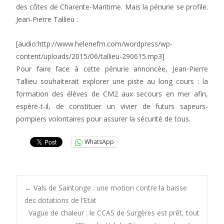
des côtes de Charente-Maritime. Mais la pénurie se profile.
Jean-Pierre Tallieu :
[audio:http://www.helenefm.com/wordpress/wp-
content/uploads/2015/06/tallieu-290615.mp3]
Pour faire face à cette pénurie annoncée, Jean-Pierre
Tallieu souhaiterait explorer une piste au long cours : la
formation des élèves de CM2 aux secours en mer afin,
espère-t-il, de constituer un vivier de futurs sapeurs-
pompiers volontaires pour assurer la sécurité de tous.
WhatsApp
Post
←
Vals de Saintonge : une motion contre la baisse
des dotations de l’Etat
Vague de chaleur : le CCAS de Surgères est prêt, tout