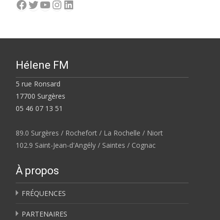
Facebook
Twitter
YouTube
Instagram
LinkedIn
Hélene FM
5 rue Ronsard
17700 Surgères
05 46 07 13 51
89.0 Surgères / Rochefort / La Rochelle / Niort
102.9 Saint-Jean-d'Angély / Saintes / Cognac
À propos
FRÉQUENCES
PARTENAIRES