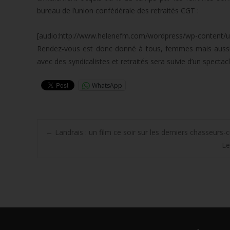
bureau de l’union confédérale des retraités CGT :
[audio:http://www.helenefm.com/wordpress/wp-content
Rendez-vous est donc donné à tous, femmes mais aussi 
avec des syndicalistes et retraités sera suivie d’un spectac
WhatsApp
Post
←
Landrais : un film ce soir sur les derniers chasseurs-c
Le
navigation