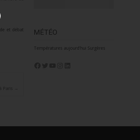
de et débat
MÉTÉO
Températures aujourd'hui Surgères
Facebook
Twitter
YouTube
Instagram
LinkedIn
à Paris
→