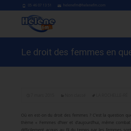
05 46 07 13 51
helenefm@helenefm.com
Le droit des femmes en que
7 mars 2015
Non classé
LA ROCHELLE-RÉ
Où en est-on du droit des femmes ? C’est la question qu
thème « Femmes d’hier et d’aujourd’hui, même combat »
difficilement acquis au fil du temps par les femmes so