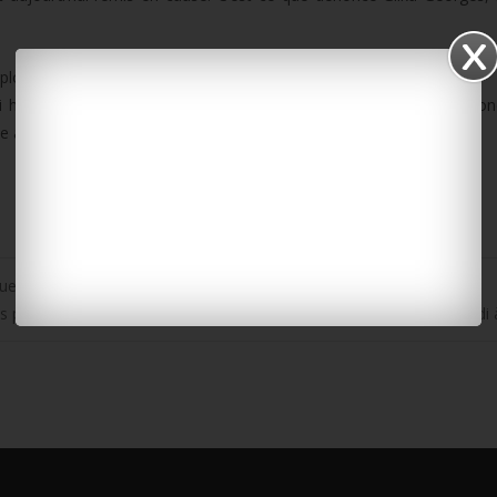
/uploads/2015/03/CGT-journee-femme.mp3]
hommes, au foyer rural de Périgny de 14h à 18h30. Une table ron
le avec le théâtre d’improvisation de La Rochelle. L’entrée est libre.
ueilleurs
s petits patrons en colère de Charente-Maritime manifesteront lundi 