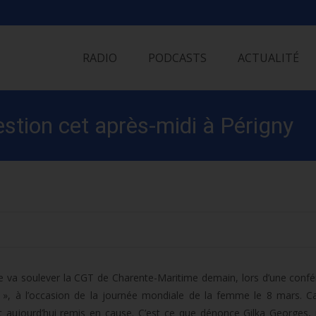
Skip
to
RADIO
PODCASTS
ACTUALITÉ
content
stion cet après-midi à Périgny
e va soulever la CGT de Charente-Maritime demain, lors d’une confé
, à l’occasion de la journée mondiale de la femme le 8 mars. Car
nt aujourd’hui remis en cause. C’est ce que dénonce Gilka Georges