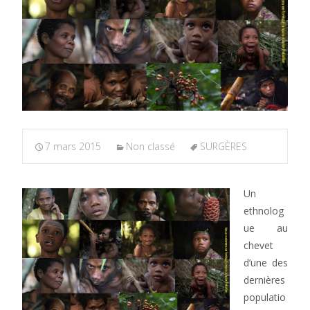
7 mars 2015
Non classé
SURGÈRES
Un
ethnolog
ue au
chevet
d’une des
dernières
populatio