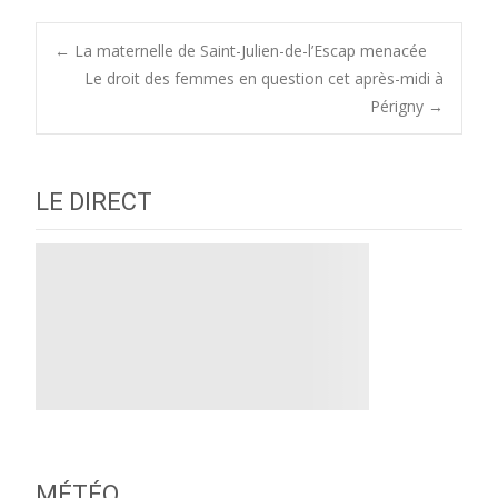
Post
←
La maternelle de Saint-Julien-de-l’Escap menacée
Le droit des femmes en question cet après-midi à
Périgny
→
navigation
LE DIRECT
MÉTÉO