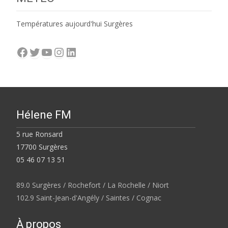
Températures aujourd'hui Surgères
Facebook
Twitter
YouTube
Instagram
LinkedIn
Hélene FM
5 rue Ronsard
17700 Surgères
05 46 07 13 51
89.0 Surgères / Rochefort / La Rochelle / Niort
102.9 Saint-Jean-d'Angély / Saintes / Cognac
À propos