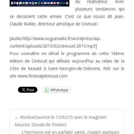
du réalisateur. Avec
plusieurs tendances qui
se dessinent cette année. C’est ce que nouss dit Jean-
Claude Rullier, directeur artistique de Cinésud :
[audio:http://www.vogueradio.fr/wordpress/wp-
content/uploads/2015/02/cinesud-2015.mp3]
Pour connaître en détail le programme de cette 16ème
édition de Cinésud qui débute aujourd’hui au relais de la
Côte de beauté à Saint-Georges-de-Didonne, RdV sur le
site www.festivalpleinsud.com
WhatsApp
Post
←
#ScèneOuverte le 13/02/15 avec le magicien
Maurice Douda de Poitiers
L’Hermione est en parfaite santé, malgré quelques