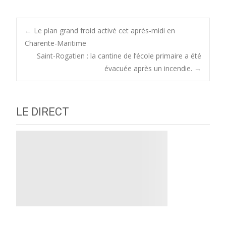
Post
←
Le plan grand froid activé cet après-midi en
Charente-Maritime
Saint-Rogatien : la cantine de l’école primaire a été
navigation
évacuée après un incendie.
→
LE DIRECT