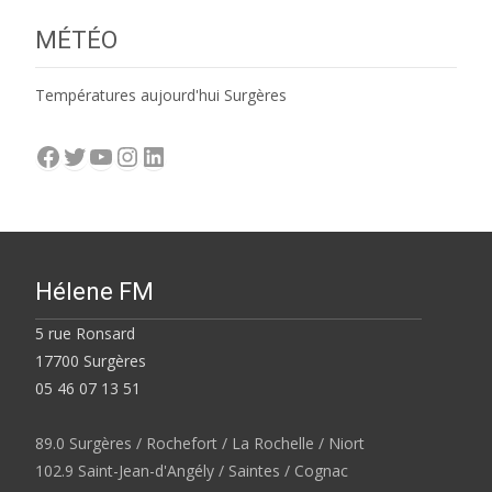
MÉTÉO
Températures aujourd'hui Surgères
Facebook
Twitter
YouTube
Instagram
LinkedIn
Hélene FM
5 rue Ronsard
17700 Surgères
05 46 07 13 51
89.0 Surgères / Rochefort / La Rochelle / Niort
102.9 Saint-Jean-d'Angély / Saintes / Cognac