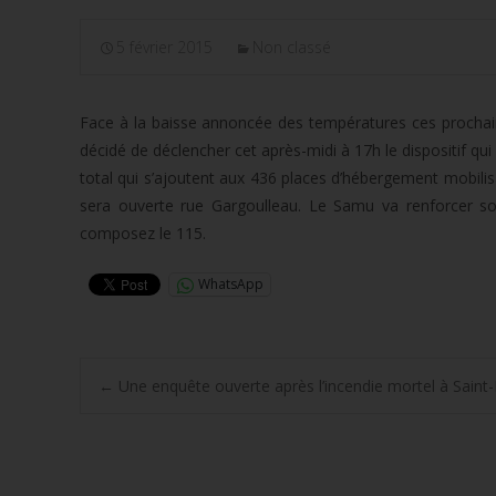
5 février 2015
Non classé
Face à la baisse annoncée des températures ces prochain
décidé de déclencher cet après-midi à 17h le dispositif qu
total qui s’ajoutent aux 436 places d’hébergement mobilisa
sera ouverte rue Gargoulleau. Le Samu va renforcer son 
composez le 115.
WhatsApp
Post
←
Une enquête ouverte après l’incendie mortel à Saint-
navigation