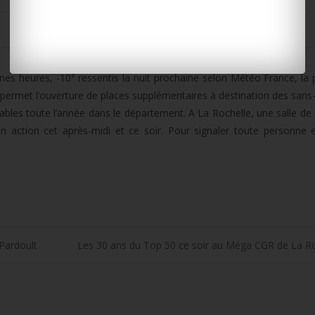
es heures, -10° ressentis la nuit prochaine selon Météo France, la 
i permet l’ouverture de places supplémentaires à destination des sans-
bles toute l’année dans le département. A La Rochelle, une salle de m
action cet après-midi et ce soir. Pour signaler toute personne en
Pardoult
Les 30 ans du Top 50 ce soir au Méga CGR de La R