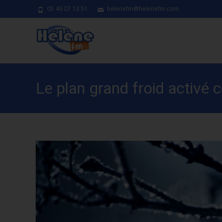
05 46 07 13 51
helenefm@helenefm.com
Le plan grand froid activé