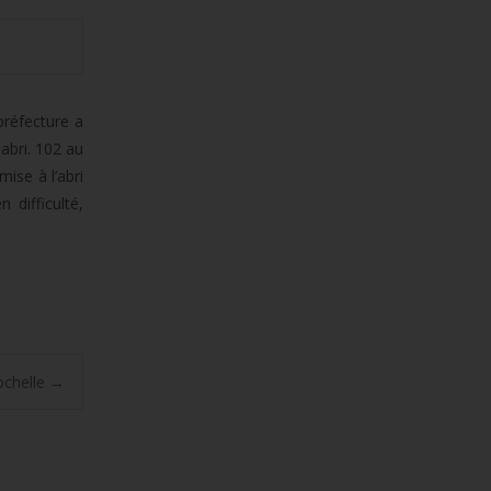
préfecture a
abri. 102 au
ise à l’abri
 difficulté,
ochelle
→